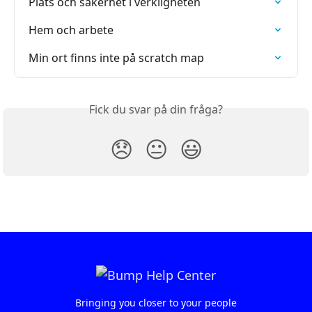
Plats och säkerhet i verkligheten
Hem och arbete
Min ort finns inte på scratch map
Fick du svar på din fråga?
😞
😐
😃
Bringing you closer to your people