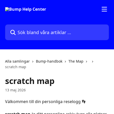
Hoppa till huvudinnehåll
Sök bland våra artiklar …
Alla samlingar
Bump-handbok
The Map
scratch map
scratch map
13 maj 2026
Välkommen till din personliga reselogg 👣
scratch map
 är ditt personliga arkiv över alla platser 