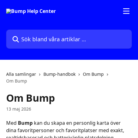
Hoppa till huvudinnehåll
Sök bland våra artiklar …
Alla samlingar
Bump-handbok
Om Bump
Om Bump
Om Bump
13 maj 2026
Med 
Bump
 kan du skapa en personlig karta över 
dina favoritpersoner och favoritplatser med exakt, 
realtidsbaserad och batterivänlig platsdelning.