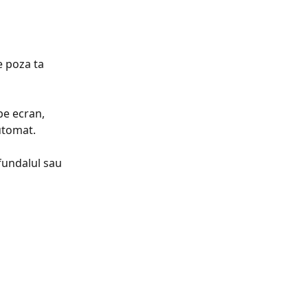
e poza ta 
 pe ecran, 
utomat. 
 fundalul sau 