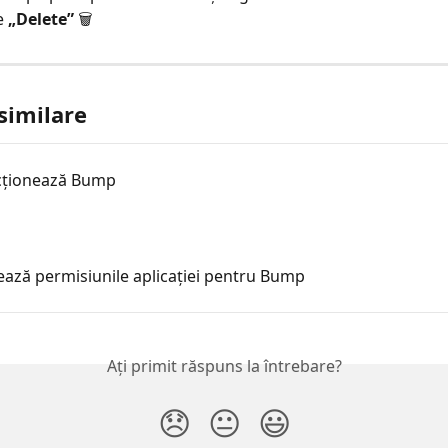
 
„Delete”
 🗑️
 similare
cționează Bump
ază permisiunile aplicației pentru Bump
Ați primit răspuns la întrebare?
😞
😐
😃