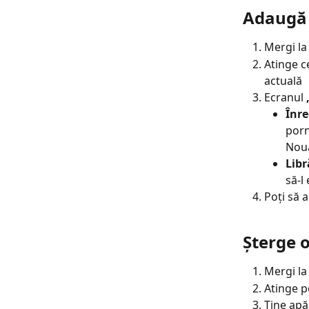
Adaugă 
Mergi la
Atinge c
actuală
Ecranul 
Înre
porn
Noua
Libr
să-l 
Poți să a
Șterge o
Mergi la
Atinge p
Ține apă