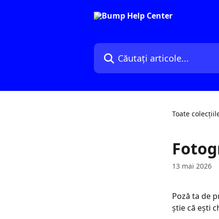
Direct la conținutul principal
Căutați articole...
Toate colecțiil
Fotogr
13 mai 2026
Poză ta de pr
știe că ești 