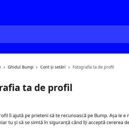
e
Ghidul Bump
Cont și setări
Fotografia ta de profil
afia ta de profil
ofil îi ajută pe prieteni să te recunoască pe Bump. Așa le e 
chiar tu și să se simtă în siguranță când îți acceptă cererea d