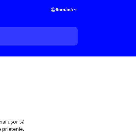
Română
mai ușor să 
e prietenie.