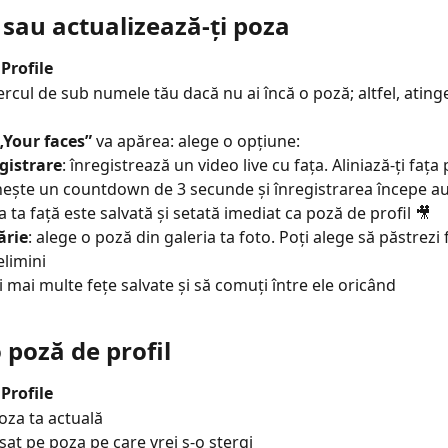
sau actualizează-ți poza
 
Profile
ercul de sub numele tău dacă nu ai încă o poză; altfel, ating
„Your faces”
 va apărea: alege o opțiune:
gistrare
: înregistrează un video live cu fața. Aliniază-ți fața
ește un countdown de 3 secunde și înregistrarea începe a
 ta față este salvată și setată imediat ca poză de profil 🎥
ărie
: alege o poză din galeria ta foto. Poți alege să păstrezi
elimini
i mai multe fețe salvate și să comuți între ele oricând
 poză de profil
 
Profile
oza ta actuală
sat pe poza pe care vrei s-o ștergi