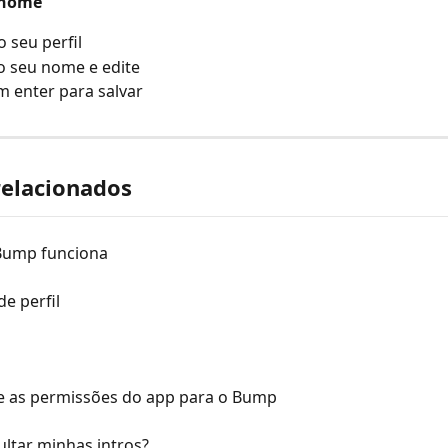
 nome
o seu perfil
o seu nome e edite
 enter para salvar
relacionados
Bump funciona
de perfil
e as permissões do app para o Bump
ltar minhas intros?