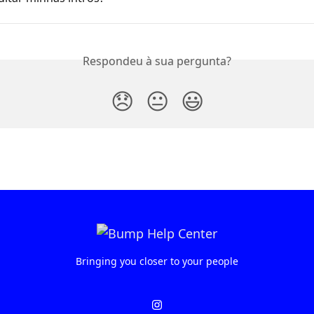
Respondeu à sua pergunta?
😞
😐
😃
Bringing you closer to your people