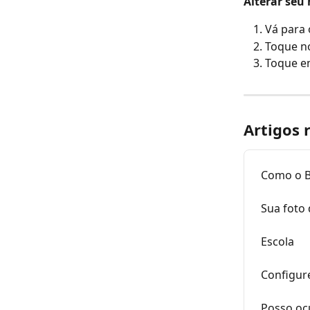
Alterar seu
Vá para 
Toque n
Toque em
Artigos 
Como o 
Sua foto 
Escola
Configur
Posso ocu