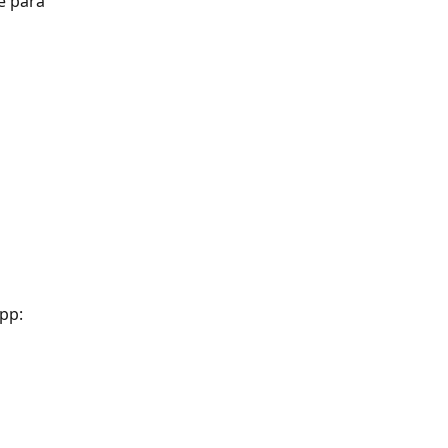
 para 
pp: