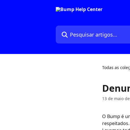
Passar para o conteúdo principal
Pesquisar artigos...
Todas as cole
Denun
13 de maio de
O Bump é um
respeitados.