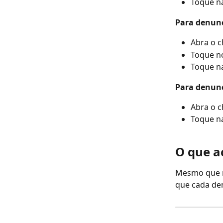
Toque na
Para denunc
Abra o c
Toque no
Toque na
Para denun
Abra o 
Toque na
O que a
Mesmo que n
que cada de