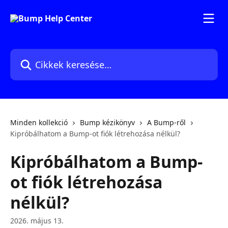
Ugrás a fő tartalomra
Cikkek keresése…
Minden kollekció
Bump kézikönyv
A Bump-ről
Kipróbálhatom a Bump-ot fiók létrehozása nélkül?
Kipróbálhatom a Bump-
ot fiók létrehozása
nélkül?
2026. május 13.