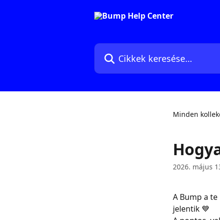
Ugrás a fő tartalomra
Cikkek keresése…
Minden kollek
Hogya
2026. május 1
A Bump a te 
jelentik 💙