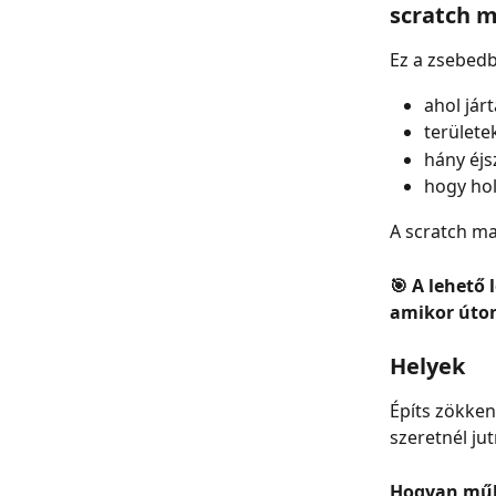
scratch 
Ez a zsebedb
ahol jár
területe
hány éjs
hogy hol
A scratch ma
🎯 A lehető
amikor úton
Helyek
Építs zökken
szeretnél jut
Hogyan műk