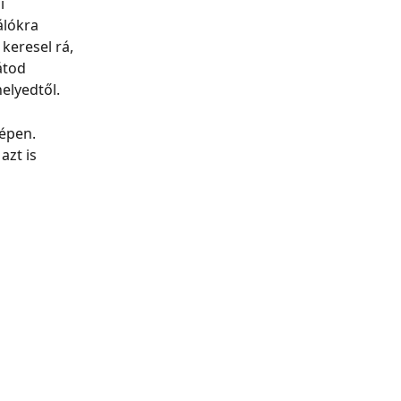
i 
lókra 
keresel rá, 
átod 
helyedtől.
épen. 
azt is 