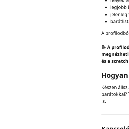
helyek é
legjobb 
jelenleg
barátlist
A profilodból
📝 A profil
megnézhetik
és a scratc
Hogyan 
Készen állsz,
barátokkal? 
is.
Kapcsol