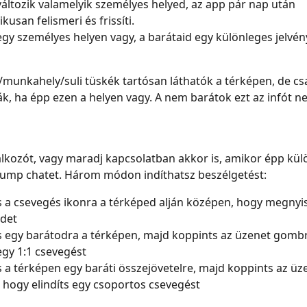
ltozik valamelyik személyes helyed, az app pár nap után 
kusan felismeri és frissíti.
gy személyes helyen vagy, a barátaid egy különleges jelvény
/munkahely/suli tüskék tartósan láthatók a térképen, de cs
ják, ha épp ezen a helyen vagy. A nem barátok ezt az infót ne
álkozót, vagy maradj kapcsolatban akkor is, amikor épp kül
Bump chatet. Három módon indíthatsz beszélgetést:
 a csevegés ikonra a térképed alján középen, hogy megnyis
idet
 egy barátodra a térképen, majd koppints az üzenet gombr
 egy 1:1 csevegést
 a térképen egy baráti összejövetelre, majd koppints az üz
hogy elindíts egy csoportos csevegést