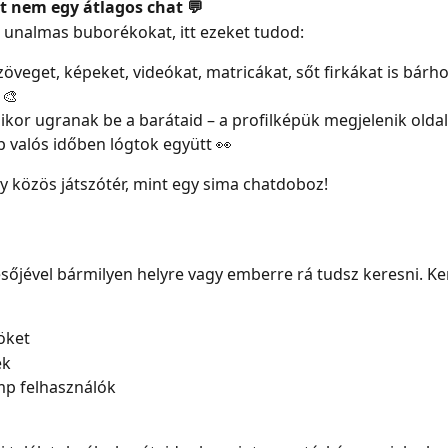
 nem egy átlagos chat 💬
az unalmas buborékokat, itt ezeket tudod:
zöveget, képeket, videókat, matricákat, sőt firkákat is bárho
 🎨
ikor ugranak be a barátaid – a profilképük megjelenik oldalt
 valós időben lógtok együtt 👀
y közös játszótér, mint egy sima chatdoboz!
őjével bármilyen helyre vagy emberre rá tudsz keresni. Ke
öket
ek
p felhasználók