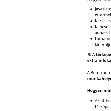
Javaslat
éttermek
Keress r
Kapcsold
adhass h
Láthatod
kiderülj
📝 A térkép
extra infóka
A Bump autom
munkahely
Hogyan műk
Az ottho
térképed