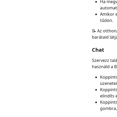
Ha megvá
automati
Amikor e
tűdön.
📝 Az otthon
barátaid lát
Chat
Szervezz tal
használd a 
Koppints
üzenete
Koppints
elindíts
Koppints
gombra, 