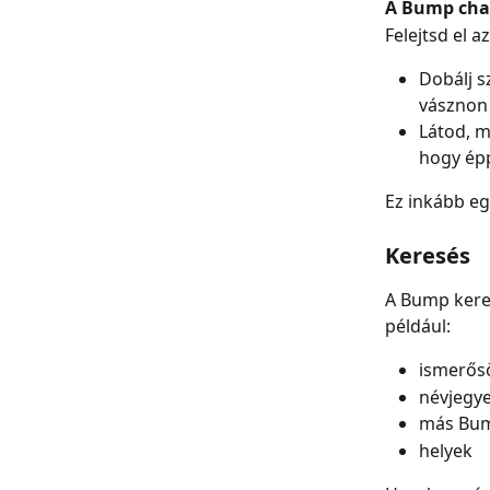
A Bump chat
Felejtsd el 
Dobálj s
vásznon
Látod, m
hogy épp
Ez inkább eg
Keresés
A Bump keres
például:
ismerős
névjegy
más Bum
helyek