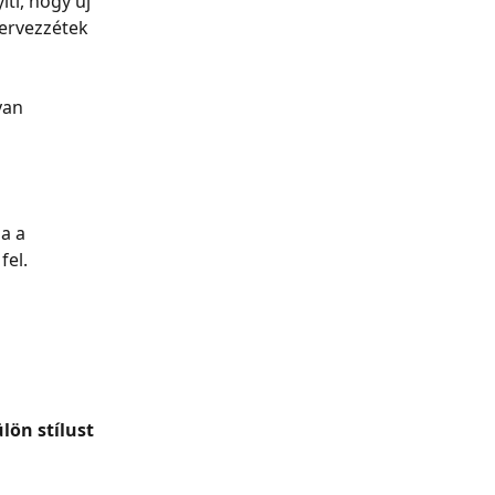
ti, hogy új 
zervezzétek 
yan 
a a 
fel.
lön stílust 