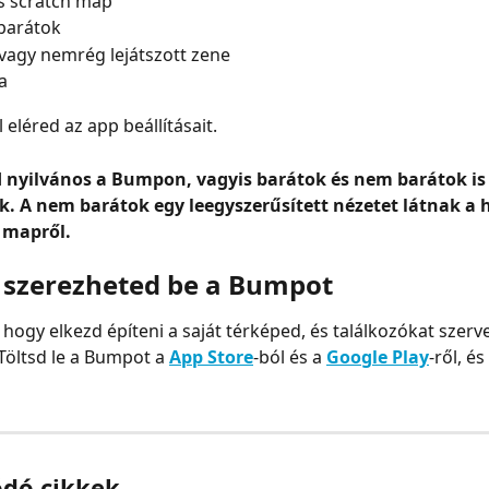
s scratch map
barátok
 vagy nemrég lejátszott zene
a
 eléred az app beállításait.
od nyilvános a Bumpon, vagyis barátok és nem barátok is
. A nem barátok egy leegyszerűsített nézetet látnak a h
h mapről.
szerezheted be a Bumpot
 hogy elkezd építeni a saját térképed, és találkozókat szerve
Töltsd le a Bumpot a
App Store
‑ból és a 
Google Play
‑ről, é
ódó cikkek