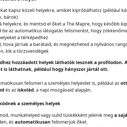
okat kapsz közeli helyekre, amiket kipróbálhatsz (például ká
, bárok)
á helyekre, és mentsd el őket a The Mapre, hogy később ki
 be az automatikus látogatás felismerést, hogy zökkenőm
elyeket a térképedhez
, hova járnak a barátaid, és megnézheted a nyilvános rangs
ön, kik a törzsvendégek
edhez hozzáadott helyek láthatók lesznek a profilodon. A
t is láthatnak, például hogy hányszor jártál ott.
atikusan felismeri a személyes helyeidet is, például az 
ot
ed
 és az 
iskolád
, a napi mozgásaid alapján.
ödnek a személyes helyek
nod, munkahelyed vagy sulid tüskékként jelenik meg 
a saj
en, és 
automatikusan
 felismerjük őket.