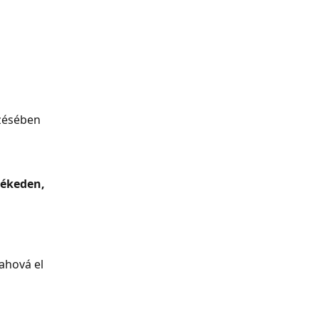
ezésében
lékeden, 
ahová el 