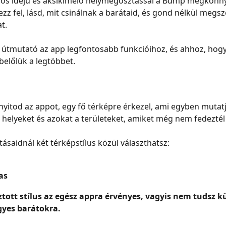
lós idejű és aksikímélő helymegosztással a Bump megkönnyí
ezz fel, lásd, mit csinálnak a barátaid, és gond nélkül megs
t.
s útmutató az app legfontosabb funkcióihoz, és ahhoz, hog
belőlük a legtöbbet.
itod az appot, egy fő térképre érkezel, ami egyben mutatj
a helyeket és azokat a területeket, amiket még nem fedeztél 
ításaidnál két térképstílus közül választhatsz:
as
ztott stílus az egész appra érvényes, vagyis nem tudsz kü
gyes barátokra.