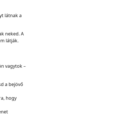
t látnak a 
ak neked. A 
m látják.
ön vagytok – 
d a bejövő 
a, hogy 
enet 