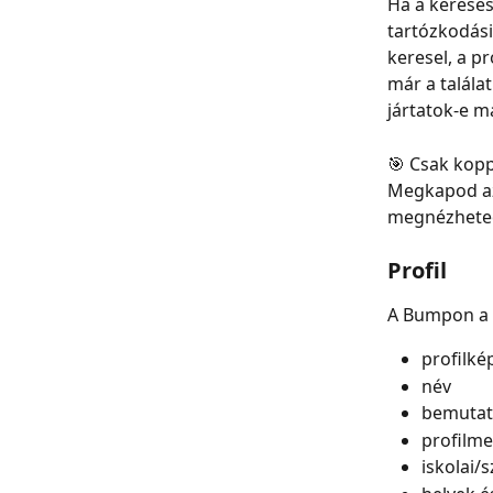
Ha a keresési
tartózkodási
keresel, a pr
már a találat
jártatok‑e má
🎯 Csak kopp
Megkapod az ö
megnézheted,
Profil
A Bumpon a p
profilké
név
bemutat
profilm
iskolai/