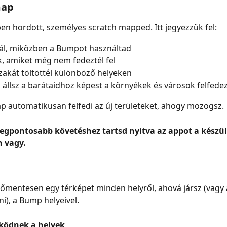
map
en hordott, személyes scratch mapped. Itt jegyezzük fel:
tál, miközben a Bumpot használtad
k, amiket még nem fedeztél fel
zakát töltöttél különböző helyeken
 állsz a barátaidhoz képest a környékek és városok felfed
p automatikusan felfedi az új területeket, ahogy mozogsz.
 legpontosabb követéshez tartsd nyitva az appot a készü
 vagy.
őmentesen egy térképet minden helyről, ahová jársz (vagy 
ni), a Bump helyeivel.
ödnek a helyek