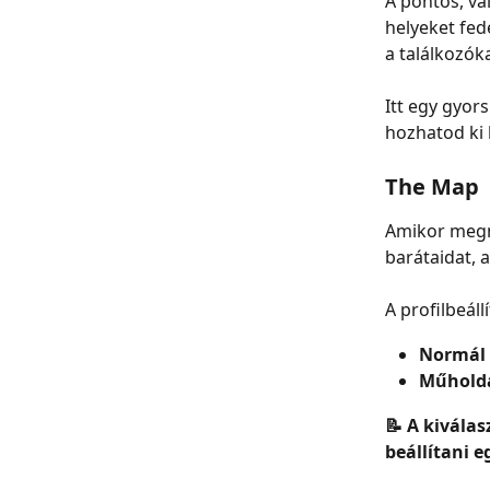
A pontos, va
helyeket fed
a találkozóka
Itt egy gyor
hozhatod ki 
The Map
Amikor megny
barátaidat, 
A profilbeáll
Normál
Műhold
📝 A kiválas
beállítani e