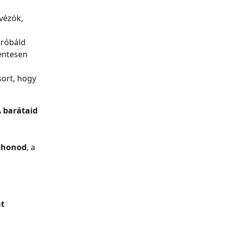
vézók, 
próbáld
entesen 
ort, hogy 
 barátaid 
thonod
, a 
át