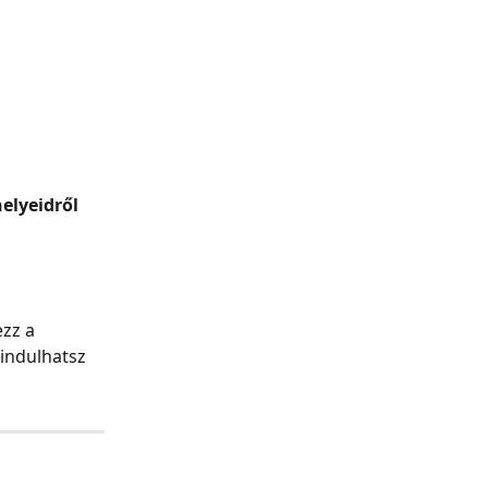
 
elyeidről 
zz a 
s indulhatsz 