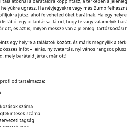
 találatoknál a barátaidra koppintasz, a térképen a jelenleg
 helyükre ugrasz. Ha névjegyekre vagy más Bump felhaszná
ofiljukra jutsz, ahol felveheted őket barátnak. Ha egy helyre 
i listából egy pillantással látod, hogy te vagy valamelyik bar
r ott, és azt is, milyen messze van a jelenlegi tartózkodási 
ints egy helyre a találatok között, és máris megnyílik a térk
sszes infót – leírás, nyitvatartás, nyilvános rangsor, plusz 
 mely barátaid jártak már ott!
rofilod tartalmazza:
p
kozások száma
egtekintések száma
szervezeti tagság