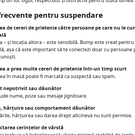
 un loc sigur, respectuos și distractiv pentru toată lumea.
frecvente pentru suspendare
ea de cereri de prietenie către persoane pe care nu le cun
ală
a – și locația altora – este sensibilă. Bump este creat pentru 
ală, așa că este important să te conectezi doar cu persoane 
cunoști.
ea a prea multe cereri de prietenie într-un timp scurt
a în masă poate fi marcată ca suspectă sau spam.
t nepotrivit sau dăunător
lude nume, poze sau mesaje jignitoare.
g, hărțuire sau comportament dăunător
rile, hărțuirea sau darea drept altcineva nu sunt permise.
tarea cerințelor de vârstă
rii trebuie să îndeplinească vârsta minimă stabilită de legile 