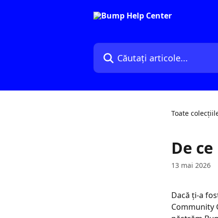
Direct la conținutul principal
Căutați articole...
Toate colecțiil
De ce
13 mai 2026
Dacă ți-a fo
Community Gu