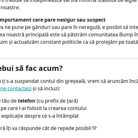
e noastre.
omportament care pare nesigur sau suspect
a ne pune pe gânduri sau pare în neregulă, e posibil să int
tea noastră principală este să păstrăm comunitatea Bump în
uim și actualizăm constant politicile ca să protejăm pe toat
ebui să fac acum?
ă ți s-a suspendat contul din greșeală, vrem să aruncăm încă 
 
ne contactezi
 și să incluzi:
 tău de 
telefon
 (cu prefix de țară)
 
pe care l-ai folosit la crearea contului
 explicație despre ce s-a întâmplat
ră îți va răspunde cât de repede posibil 💛