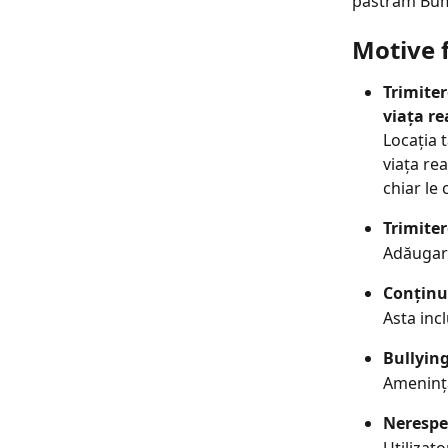
păstrăm Bump
Motive 
Trimiter
viața re
Locația t
viața re
chiar le 
Trimiter
Adăugare
Conținu
Asta inc
Bullyin
Amenință
Nerespec
Utilizato