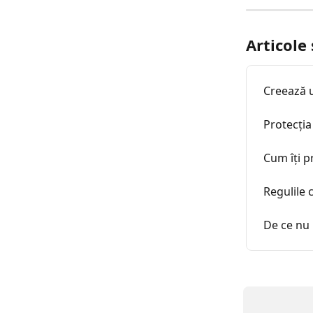
Articole
Creează 
Protecția
Cum îți p
Regulile 
De ce nu 