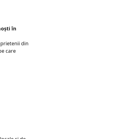
oști în 
prietenii din 
pe care 
locale și de 