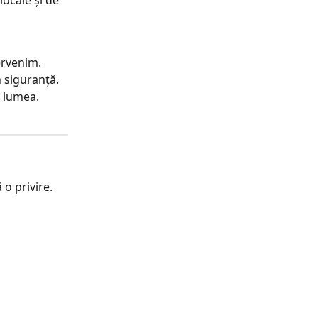
ervenim. 
 siguranță. 
ă lumea.
o privire. 