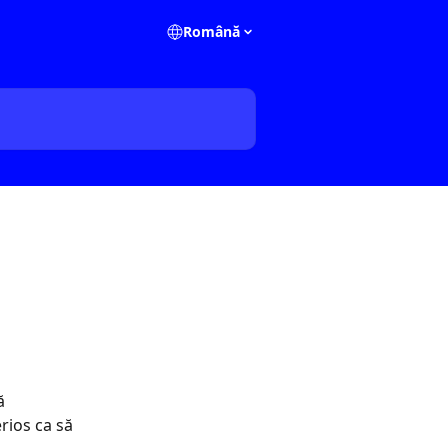
Română
ă 
ios ca să 