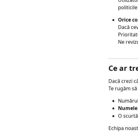
politicil
Orice c
Dacă cev
Priorita
Ne reviz
Ce ar tr
Dacă crezi c
Te rugăm să
Numărul
Numele
O scurtă
Echipa noast