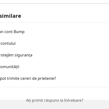
 similare
un cont Bump
 contului
rotejăm siguranța
comunității
pot trimite cereri de prietenie?
Ați primit răspuns la întrebare?