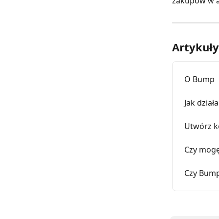
zakupów w ap
Artykuł
O Bump
Jak dzia
Utwórz 
Czy mogę
Czy Bump 