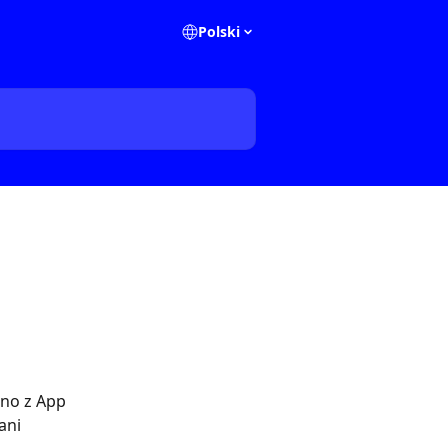
Polski
no z App 
 ani 