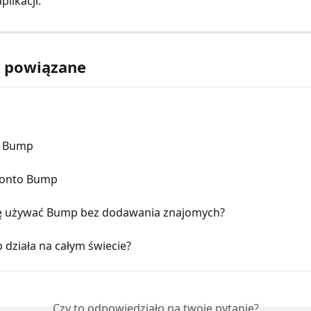
likacji.
y powiązane
ła Bump
konto Bump
 używać Bump bez dodawania znajomych?
działa na całym świecie?
Czy to odpowiedziało na twoje pytanie?