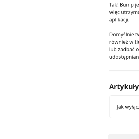
Tak! Bump je
więc utrzyma
aplikacji.
Domyślnie tw
również w tl
lub zadbać 
udostępnian
Artykuł
Jak wyłąc