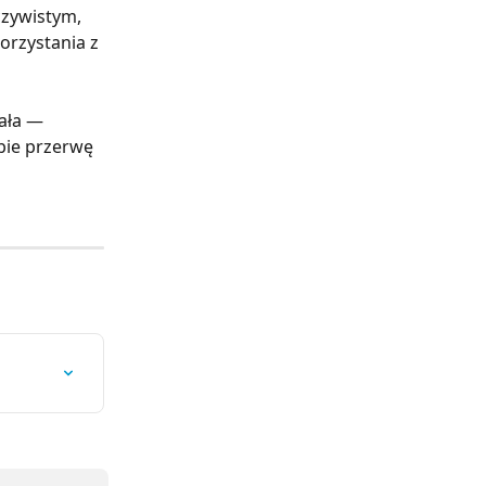
czywistym, 
orzystania z 
ała — 
obie przerwę 