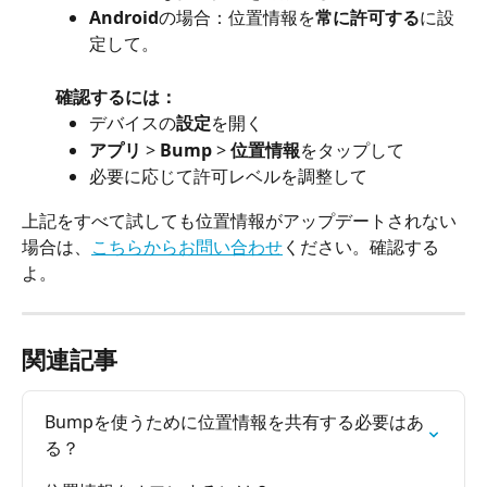
Android
の場合：位置情報を
常に許可する
に設
定して。
確認するには：
デバイスの
設定
を開く
アプリ
 > 
Bump
 > 
位置情報
をタップして
必要に応じて許可レベルを調整して
上記をすべて試しても位置情報がアップデートされない
場合は、
こちらからお問い合わせ
ください。確認する
よ。
関連記事
Bumpを使うために位置情報を共有する必要はあ
る？