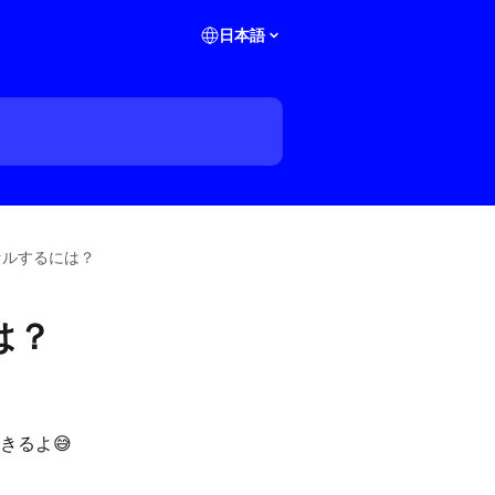
日本語
セルするには？
は？
きるよ😅