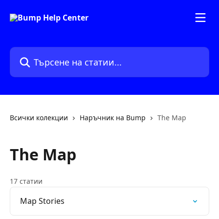
Към основното съдържание
Търсене на статии...
Всички колекции
Наръчник на Bump
The Map
The Map
17 статии
Map Stories