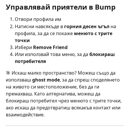
Управлявай приятели в Bump
Отвори профила им
Натисни навсякъде в 
горния десен ъгъл
 на 
профила, за да се покаже 
менюто с трите 
точки
Избери 
Remove Friend
Или използвай това меню, за да 
блокираш 
потребителя
🎯 Искаш малко пространство? Можеш също да 
използваш 
ghost mode
, за да спреш споделянето 
на живото си местоположение, без да ги 
премахваш. Като алтернатива, можеш да 
блокираш потребител чрез менюто с трите точки, 
ако искаш да предотвратиш всякакъв контакт или 
взаимодействие.